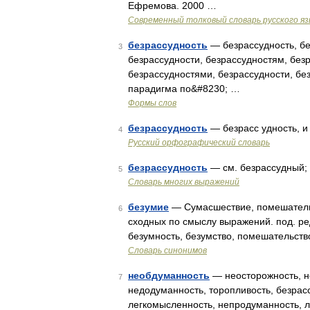
Ефремова. 2000 …
Современный толковый словарь русского я
безрассудность
— безрассудность, бе
3
безрассудности, безрассудностям, безр
безрассудностями, безрассудности, бе
парадигма по&#8230; …
Формы слов
безрассудность
— безрасс удность, 
4
Русский орфографический словарь
безрассудность
— см. безрассудный; 
5
Словарь многих выражений
безумие
— Сумасшествие, помешательст
6
сходных по смыслу выражений. под. ред
безумность, безумство, помешательств
Словарь синонимов
необдуманность
— неосторожность, н
7
недодуманность, торопливость, безрас
легкомысленность, непродуманность, 