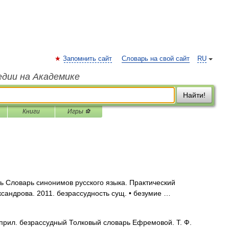
Запомнить сайт
Словарь на свой сайт
RU
едии на Академике
Найти!
Книги
Игры ⚽
 Словарь синонимов русского языка. Практический
ександрова. 2011. безрассудность сущ. • безумие …
 прил. безрассудный Толковый словарь Ефремовой. Т. Ф.