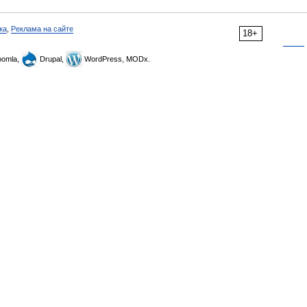
ка
,
Реклама на сайте
18+
omla,
Drupal,
WordPress, MODx.